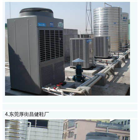
4.东莞厚街昌健鞋厂