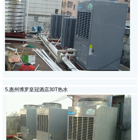
5.惠州博罗皇冠酒店30T热水