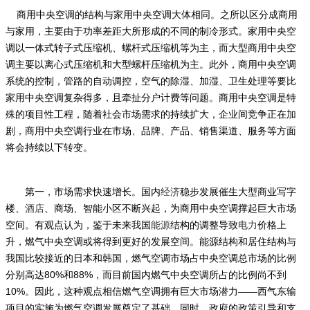
商用中央空调的结构与家用中央空调大体相同。之所以区分成商用
与家用，主要由于功率差距大所形成的不同的制冷形式。家用中央空
调以一体式转子式压缩机、螺杆式压缩机等为主，而大型商用中央空
调主要以离心式压缩机和大型螺杆压缩机为主。此外，商用中央空调
系统的控制，管路的自动调控，空气的除湿、加湿、卫生处理等要比
家用中央空调复杂得多，且牵扯分户计费等问题。商用中央空调是特
殊的项目性工程，随着社会市场需求的持续扩大，企业间竞争正在加
剧，商用中央空调行业在市场、品牌、产品、销售渠道、服务等方面
将会持续以下转变。
第一，市场需求快速增长。国内
经济
稳步发展催生大型商业写字
楼、
酒店
、商场、智能小区不断兴起，为商用中央空调撑起巨大市场
空间。有观点认为，鉴于未来我国
能源
结构的调整导致
电力
价格上
升，燃气中央空调或将得到更好的发展空间。能源结构和居住结构与
我国比较接近的日本和韩国，燃气空调市场占中央空调总市场的比例
分别高达80%和88%，而目前国内燃气中央空调所占的比例尚不到
10%。因此，这种观点相信燃气空调拥有巨大市场潜力――西气东输
项目的实施为燃气空调发展奠定了基础，同时，政府的政策引导和支