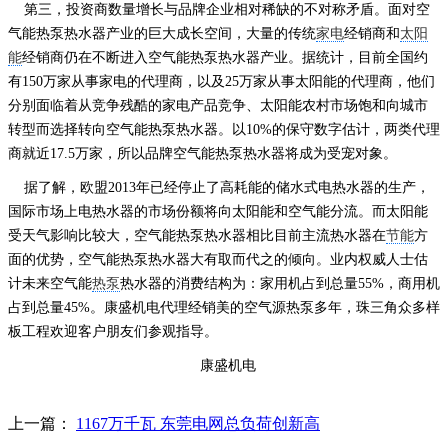
第三，投资商数量增长与品牌企业相对稀缺的不对称矛盾。面对空
气能热泵热水器产业的巨大成长空间，大量的传统
家电
经销商和
太阳
能
经销商仍在不断进入空气能热泵热水器产业。据统计，目前全国约
有150万家从事家电的代理商，以及25万家从事太阳能的代理商，他们
分别面临着从竞争残酷的家电产品竞争、太阳能农村市场饱和向城市
转型而选择转向空气能热泵热水器。以10%的保守数字估计，两类代理
商就近17.5万家，所以品牌空气能热泵热水器将成为受宠对象。
据了解，欧盟2013年已经停止了高耗能的储水式电热水器的生产，
国际市场上电热水器的市场份额将向太阳能和空气能分流。而太阳能
受天气影响比较大，空气能热泵热水器相比目前主流热水器在
节能
方
面的优势，空气能热泵热水器大有取而代之的倾向。业内权威人士估
计未来空气能
热泵
热水器的消费结构为：家用机占到总量55%，商用机
占到总量45%。
康盛机电代理经销美的空气源热泵多年，珠三角众多样
板工程欢迎客户朋友们参观指导。
康盛机电
上一篇：
1167万千瓦 东莞电网总负荷创新高