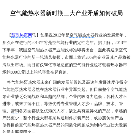
空气能热水器新时期三大产业矛盾如何破局
【
慧聪热泵网
讯】如果说2012年是
空气能热水器
行业的发展元年，
那么正在进行的2013年将是空气能行业的定性之年。据了解，2013年
下半年，我国空气能热水器产业能效标准即将出台，至此将迎来空气
能热水器行业的新一轮清风整顿，市面上将近20%的企业及其产品将被
淘汰出市场。而目前仅50亿市场总值的空气能行业也将朝着热水器市
场约800亿元以上的总容量奋起直追。
空气能热泵热水器未来广阔的发展前景以及高速的发展速度使得空
气能热泵热水器必然在热水器行业中异军突起。但目前整个空气能热
泵企业缺乏公司战略和卓越的品牌，企业的吸引力也低，各种人才不
进来，或来了留不住，导致优秀专业管理人才少：品牌、技术、管
理、
营销
各方面都缺乏优秀的人才，缺乏具有差异化的产品，卓越的
产品更少，整个行业大都靠采购通用件拼装产品，或抄袭仿制产品，
使得目前空气能热泵热水器产品的同质化问题成为制约行业壮大发展
的最主要原因之一。